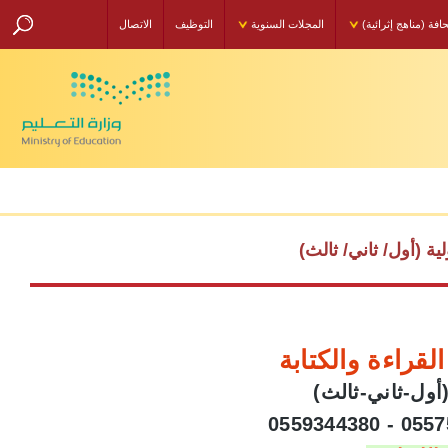
مناهج إثرائية)
المجلات السنوية
التوظيف
الاتصال
(أول/ ثاني/ ثالث)
قراءة والكتابة
ل-ثاني-ثالث)
0559344380