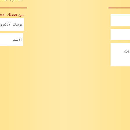
من فضلك ادخل 
بن