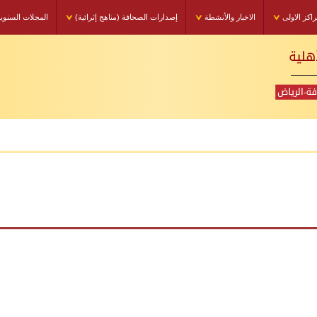
راكز الاولى
الاخبار والأنشطة
إصدارات الصحافة (مناهج إثرائية)
المجلات السنوي
select * from menus where id=240