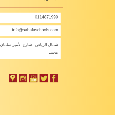
0114871999
info@sahafaschools.com
شمال الرياض - شارع الأمير سلمان 
محمد