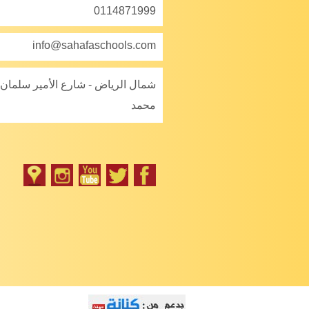
0114871999
info@sahafaschools.com
شمال الرياض - شارع الأمير سلمان 
محمد